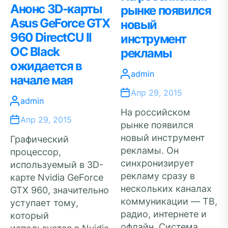
Анонс 3D-карты
рынке появился
Asus GeForce GTX
новый
960 DirectCU II
инструмент
OC Black
рекламы
ожидается в
admin
начале мая
Апр 29, 2015
admin
На российском
Апр 29, 2015
рынке появился
новый инструмент
Графический
рекламы. Он
процессор,
синхронизирует
используемый в 3D-
рекламу сразу в
карте Nvidia GeForce
нескольких каналах
GTX 960, значительно
коммуникации — ТВ,
уступает тому,
радио, интернете и
который
офлайн. Система