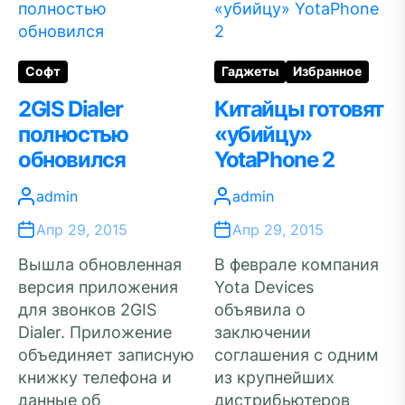
Софт
Гаджеты
Избранное
2GIS Dialer
Китайцы готовят
полностью
«убийцу»
обновился
YotaPhone 2
admin
admin
Апр 29, 2015
Апр 29, 2015
Вышла обновленная
В феврале компания
версия приложения
Yota Devices
для звонков 2GIS
объявила о
Dialer. Приложение
заключении
объединяет записную
соглашения с одним
книжку телефона и
из крупнейших
данные об
дистрибьютеров