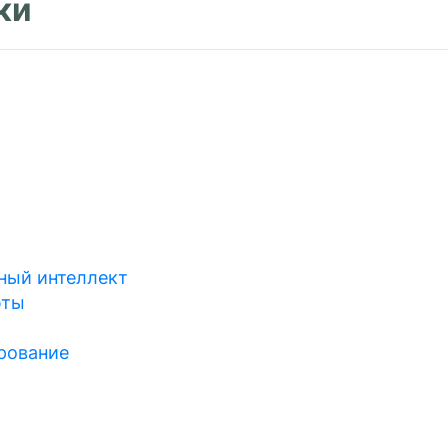
ки
ный интеллект
юты
рование