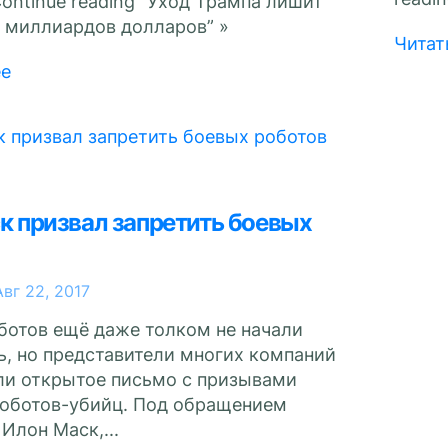
ontinue reading “Уход Трампа лишит
х миллиардов долларов” »
Читат
ее
к призвал запретить боевых
Авг 22, 2017
ботов ещё даже толком не начали
ь, но представители многих компаний
ли открытое письмо с призывами
роботов-убийц. Под обращением
Илон Маск,...