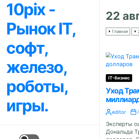
10pix -
Перейти
к
22 ав
содержимому
Рынок IT,
Главная
софт,
железо,
IT-бизнес
роботы,
Уход Трам
миллиард
игры.
editor
Эксперты о
Дональда Тр