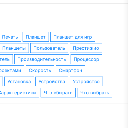
печать
планшет
планшет для игр
планшеты
пользователь
престижио
тель
производительность
процессор
проектами
скорость
смартфон
установка
устройства
устройство
характеристики
что вбырать
что выбрать