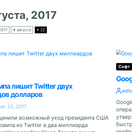
густа, 2017
2017
августа
22
Софт
Goog
па лишит Twitter двух
edit
ов долларов
Googl
Авг 22, 2017
опера
утвер
ценили возможный уход президента США
быстр
ампа из Twitter в два миллиарда
readin