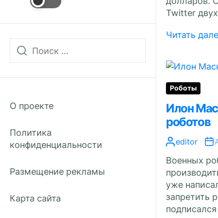
долларов. C
Twitter дву
Читать дал
Роботы
О проекте
Илон Мас
роботов
Политика
editor
конфиденциальности
Военных ро
Размещение рекламы
производит
уже написа
запретить 
Карта сайта
подписался 