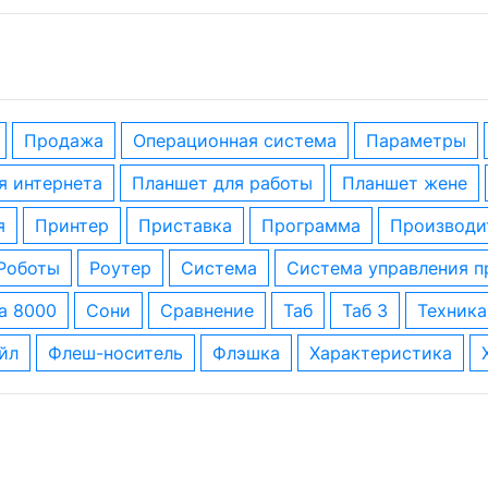
Продажа
операционная система
параметры
ля интернета
планшет для работы
планшет жене
я
принтер
приставка
программа
производи
роботы
роутер
система
система управления 
за 8000
сони
сравнение
таб
таб 3
техника
айл
флеш-носитель
флэшка
характеристика