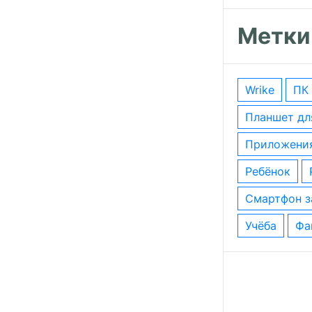
Метки
wrike
ПК
планшет д
приложени
ребёнок
смартфон 
учёба
ф