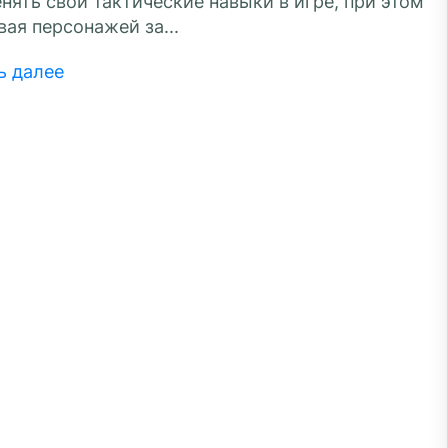
нять свои тактические навыки в игре, при этом
вая персонажей за...
ь далее