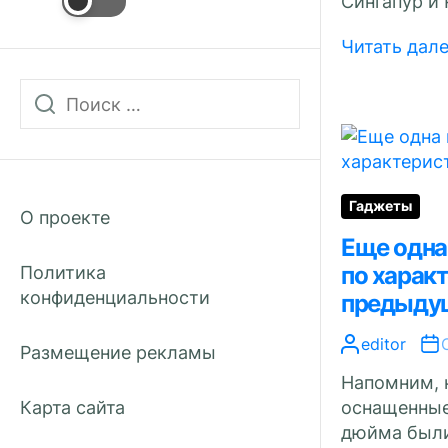
Сингапур и 
Читать дал
Гаджеты
О проекте
Еще одна 
по харак
Политика
конфиденциальности
предыду
editor
Размещение рекламы
Напомним, н
Карта сайта
оснащенные
дюйма были