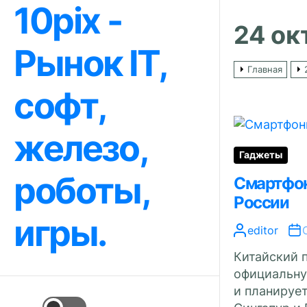
10pix -
Перейти
к
24 ок
содержимому
Рынок IT,
Главная
софт,
железо,
Гаджеты
роботы,
Смартфон
России
игры.
editor
Китайский п
официальну
и планирует