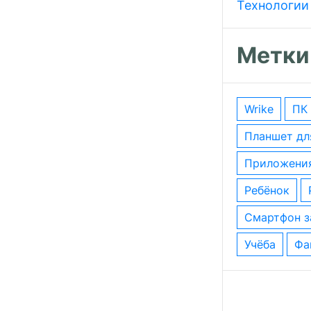
Технологии
Метки
wrike
ПК
планшет д
приложени
ребёнок
смартфон 
учёба
ф