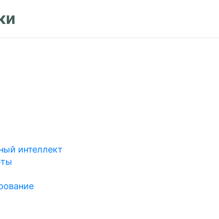
ки
ный интеллект
юты
рование