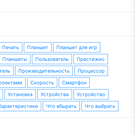
печать
планшет
планшет для игр
планшеты
пользователь
престижио
тель
производительность
процессор
проектами
скорость
смартфон
установка
устройства
устройство
характеристики
что вбырать
что выбрать