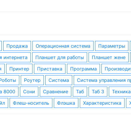
Продажа
операционная система
параметры
ля интернета
планшет для работы
планшет жене
я
принтер
приставка
программа
производи
роботы
роутер
система
система управления 
за 8000
сони
сравнение
таб
таб 3
техника
айл
флеш-носитель
флэшка
характеристика