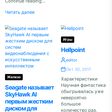
Continue reading...
Читать далее
Игры
Hellpoint
editor
Окт 30, 2017
Железо
Характеристики
Научная фантастика
Seagate называет
обыгрывалась уже
SkyHawk AI
невероятно
первым жестким
большое
диском для
количество раз.