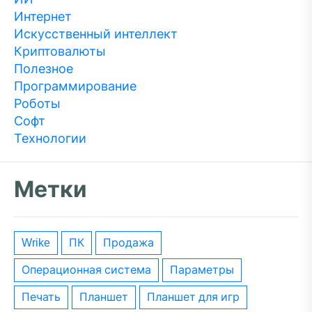
Интернет
Искусственный интеллект
Криптовалюты
Полезное
Программирование
Роботы
Софт
Технологии
Метки
wrike
ПК
Продажа
операционная система
параметры
печать
планшет
планшет для игр