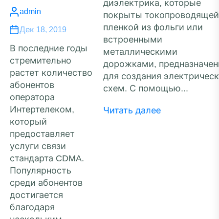
диэлектрика, которые
admin
покрыты токопроводящей
пленкой из фольги или
Дек 18, 2019
встроенными
В последние годы
металлическими
стремительно
дорожками, предназначе
растет количество
для создания электричес
абонентов
схем. С помощью...
оператора
Интертелеком,
Читать далее
который
предоставляет
услуги связи
стандарта CDMA.
Популярность
среди абонентов
достигается
благодаря