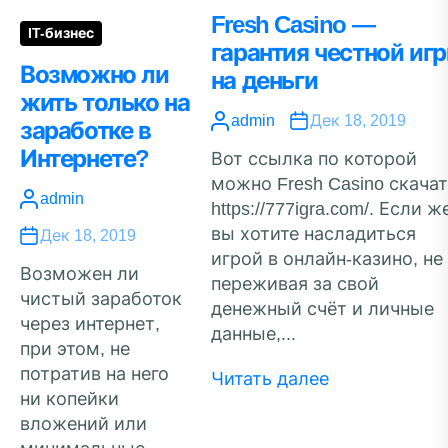
Fresh Casino —
IT-бизнес
гарантия честной иг
Возможно ли
на деньги
жить только на
admin
Дек 18, 2019
заработке в
Интернете?
Вот ссылка по которой
можно Fresh Casino скача
admin
https://777igra.com/. Если ж
вы хотите насладиться
Дек 18, 2019
игрой в онлайн-казино, не
Возможен ли
переживая за свой
чистый заработок
денежный счёт и личные
через интернет,
данные,...
при этом, не
потратив на него
Читать далее
ни копейки
вложений или