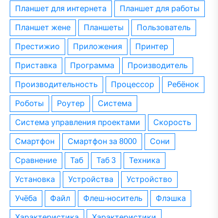
планшет для интернета
планшет для работы
планшет жене
планшеты
пользователь
престижио
приложения
принтер
приставка
программа
производитель
производительность
процессор
ребёнок
роботы
роутер
система
система управления проектами
скорость
смартфон
смартфон за 8000
сони
сравнение
таб
таб 3
техника
установка
устройства
устройство
учёба
файл
флеш-носитель
флэшка
характеристика
характеристики