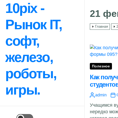
Перейти
10pix -
к
21 фе
содержимому
Рынок IT,
Главная
софт,
железо,
Полезное
роботы,
Как полу
студенто
игры.
admin
Ф
Учащимся в
нередко мож