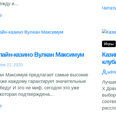
жду и...
Читат
е
Игры
лайн-казино Вулкан Максимум
Кази
клуб
ев 21, 2020
adm
ан Максимум предлагает самые высокие
акже каждому гарантирует значительные
Лучши
беду! И это не миф, сегодня это уже
X Дов
 которая подтверждена...
выбор
соотв
е
рассла