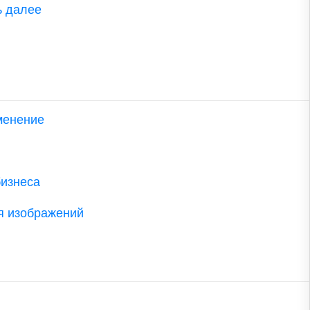
ь далее
менение
бизнеса
я изображений