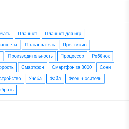
печать
планшет
планшет для игр
планшеты
пользователь
престижио
ь
производительность
процессор
ребёнок
корость
смартфон
смартфон за 8000
сони
устройство
учёба
файл
флеш-носитель
выбрать