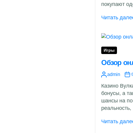
покупают оде
Читать дале
Игры
Обзор он
admin
Ф
Казино Вулк
бонусы, а т
шансы на по
реальность,
Читать дале