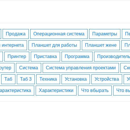
Продажа
операционная система
параметры
я интернета
планшет для работы
планшет жене
принтер
приставка
программа
производител
роутер
система
система управления проектами
с
таб
таб 3
техника
установка
устройства
характеристика
характеристики
что вбырать
что 