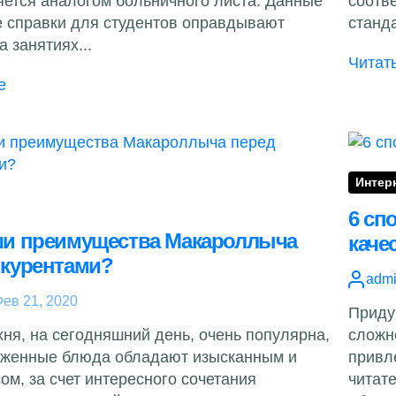
яется аналогом больничного листа. Данные
соотв
 справки для студентов оправдывают
станда
а занятиях...
Читат
е
Интер
6 сп
ши преимущества Макароллыча
каче
нкурентами?
adm
ев 21, 2020
Приду
хня, на сегодняшний день, очень популярна,
сложн
оженные блюда обладают изысканным и
привл
ом, за счет интересного сочетания
читат