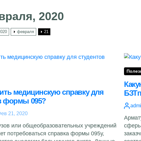
враля, 2020
2020
февраля
21
Полез
Каку
чить медицинскую справку для
БЗТ
в формы 095?
adm
ев 21, 2020
Армат
узов или общеобразовательных учреждений
сферы
ет потребоваться справка формы 095у,
заказ