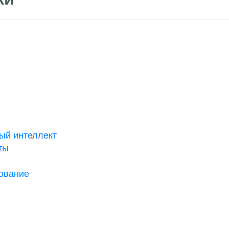
ый интеллект
ты
ование