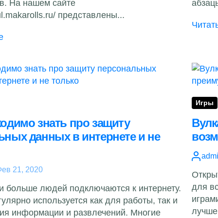
в. На нашем сайте
абзацы
ul.makarolls.ru/ представлены...
Читат
е
Игры
ходимо знать про защиту
Вулк
ьных данных в интернете и не
возм
adm
ев 21, 2020
Откры
для в
и больше людей подключаются к интернету.
играм
улярно используется как для работы, так и
лучшег
ия информации и развлечений. Многие