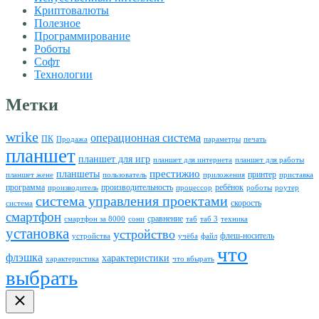
Криптовалюты
Полезное
Программирование
Роботы
Софт
Технологии
Метки
wrike
операционная система
ПК
Продажа
параметры
печать
планшет
планшет для игр
планшет для интернета
планшет для работы
престижио
планшеты
принтер
планшет жене
пользователь
приложения
приставка
программа
производительность
ребёнок
производитель
процессор
роботы
роутер
система управления проектами
скорость
система
смартфон
сравнение
смартфон за 8000
сони
таб
таб 3
техника
установка
устройство
флеш-носитель
устройства
учёба
файл
что
флэшка
характеристики
характеристика
что вбырать
выбрать