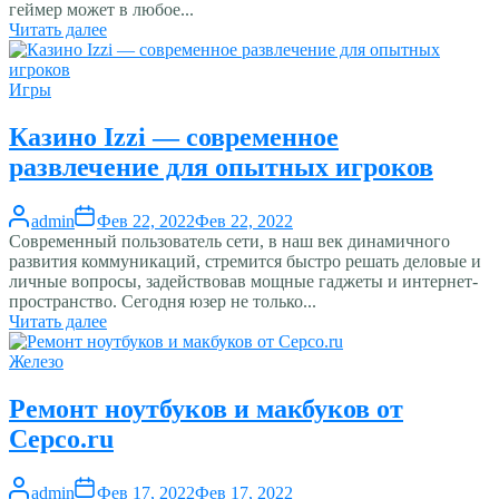
геймер может в любое...
Читать далее
Игры
Казино Izzi — современное
развлечение для опытных игроков
admin
Фев 22, 2022
Фев 22, 2022
Современный пользователь сети, в наш век динамичного
развития коммуникаций, стремится быстро решать деловые и
личные вопросы, задействовав мощные гаджеты и интернет-
пространство. Сегодня юзер не только...
Читать далее
Железо
Ремонт ноутбуков и макбуков от
Cepco.ru
admin
Фев 17, 2022
Фев 17, 2022