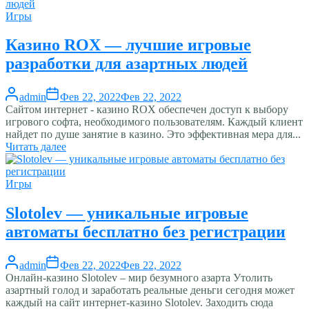
Игры
Казино ROX — лучшие игровые
разработки для азартных людей
admin
Фев 22, 2022
Фев 22, 2022
Сайтом интернет - казино ROX обеспечен доступ к выбору
игрового софта, необходимого пользователям. Каждый клиент
найдет по душе занятие в казино. Это эффективная мера для...
Читать далее
Игры
Slotolev — уникальные игровые
автоматы бесплатно без регистрации
admin
Фев 22, 2022
Фев 22, 2022
Онлайн-казино Slotolev – мир безумного азарта Утолить
азартный голод и заработать реальные деньги сегодня может
каждый на сайт интернет-казино Slotolev. Заходить сюда