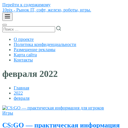
Перейти к содержимому
10pix - Рынок IT, софт, железо, роботы, игры.
О проекте
Политика конфиденциальности
Размещение рекламы
Карта сайта
Контакты
февраля 2022
Главная
2022
февраля
Игры
CS:GO — практическая информация