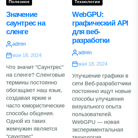
Полезное
Технологии
Значение
WebGPU:
саунтрес на
графический API
сленге
для веб-
разработки
admin
admin
мая 18, 2024
мая 18, 2024
Что значит "Саунтрес"
на сленге? Сленговые
Улучшение графики в
термины постоянно
сети Веб-разработчики
обогащают наш язык,
постоянно ищут новые
создавая яркие и
способы улучшения
часто юмористические
визуального опыта
способы общения.
пользователей.
Одной из таких
WebGPU — новая
жемчужин является
экспериментальная
"саунтрес"
технология,