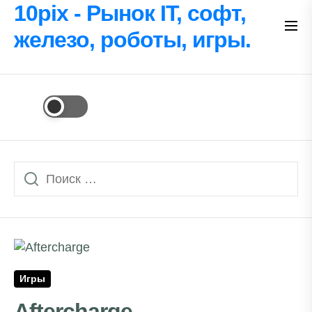
Перейти
10pix - Рынок IT, софт,
к
железо, роботы, игры.
содержимому
Игры
Aftercharge