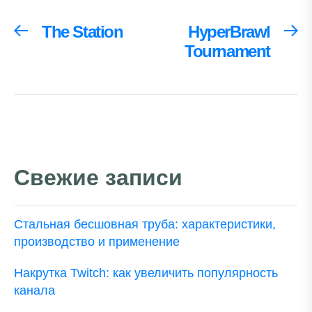
Навигация
The Station
HyperBrawl
Предыдущая
С
запись:
за
Tournament
по
записям
Свежие записи
Стальная бесшовная труба: характеристики,
производство и применение
Накрутка Twitch: как увеличить популярность
канала