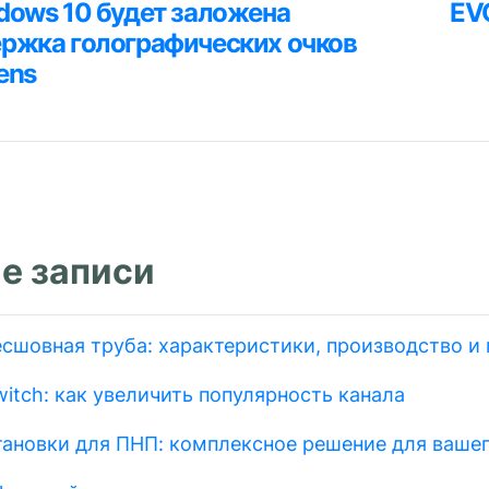
ция
dows 10 будет заложена
EV
я
ржка голографических очков
ens
м
е записи
есшовная труба: характеристики, производство и
itch: как увеличить популярность канала
тановки для ПНП: комплексное решение для вашег