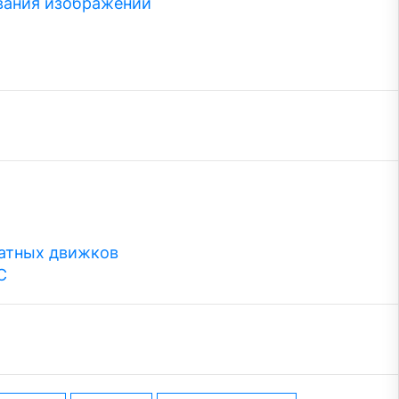
вания изображений
атных движков
С