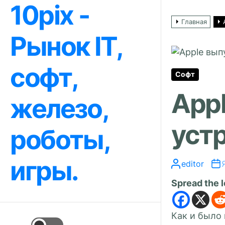
10pix -
Перейти
к
Главная
содержимому
Рынок IT,
софт,
Софт
Appl
железо,
уст
роботы,
игры.
editor
Spread the 
Как и было