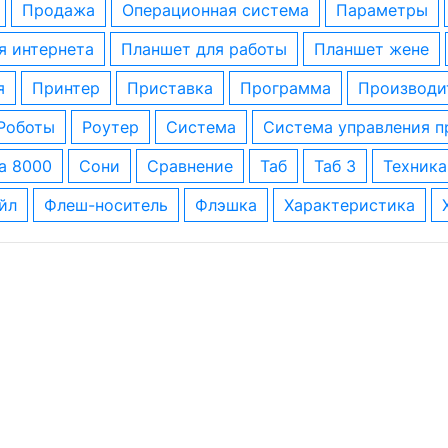
Продажа
операционная система
параметры
ля интернета
планшет для работы
планшет жене
я
принтер
приставка
программа
производи
роботы
роутер
система
система управления 
за 8000
сони
сравнение
таб
таб 3
техника
айл
флеш-носитель
флэшка
характеристика