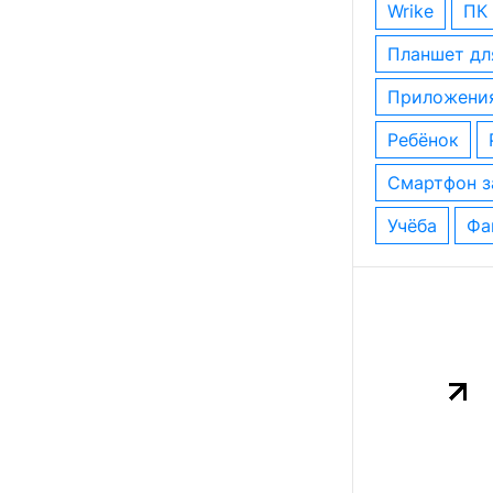
wrike
ПК
планшет д
приложени
ребёнок
смартфон 
учёба
ф