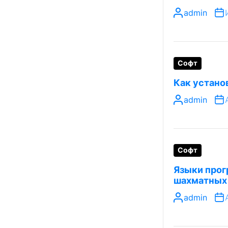
admin
Софт
Как устано
admin
Софт
Языки прог
шахматных
admin