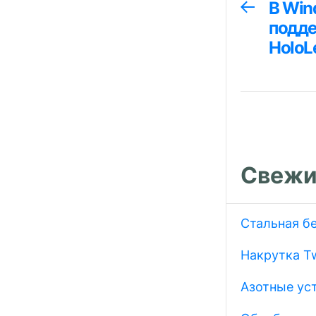
Навига
В Win
Предыдуща
запись:
подде
по
HoloL
запися
Свежи
Стальная б
Накрутка Tw
Азотные ус