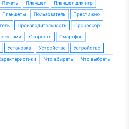
печать
планшет
планшет для игр
планшеты
пользователь
престижио
тель
производительность
процессор
проектами
скорость
смартфон
установка
устройства
устройство
характеристики
что вбырать
что выбрать