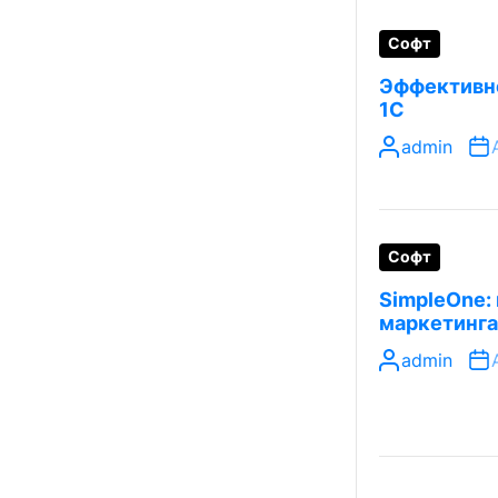
Софт
Эффективно
1С
admin
Софт
SimpleOne:
маркетинга
admin