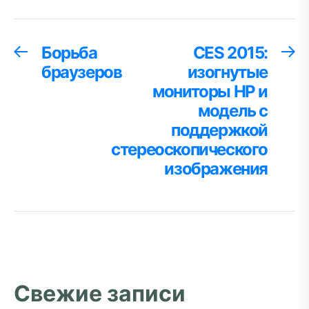
Навигация
Борьба
CES 2015:
Предыдущая
С
запись:
за
браузеров
изогнутые
по
мониторы HP и
записям
модель с
поддержкой
стереоскопического
изображения
Свежие записи