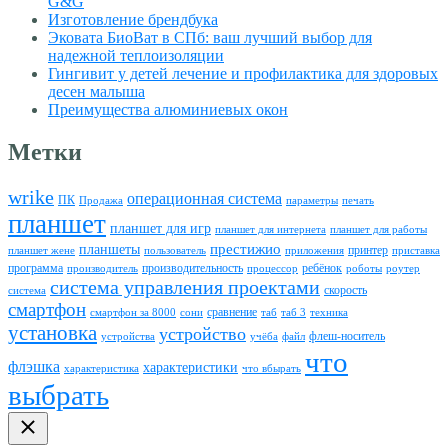
G&G
Изготовление брендбука
Эковата БиоВат в СПб: ваш лучший выбор для
надежной теплоизоляции
Гингивит у детей лечение и профилактика для здоровых
десен малыша
Преимущества алюминиевых окон
Метки
wrike
операционная система
ПК
Продажа
параметры
печать
планшет
планшет для игр
планшет для интернета
планшет для работы
престижио
планшеты
принтер
планшет жене
пользователь
приложения
приставка
программа
производительность
ребёнок
производитель
процессор
роботы
роутер
система управления проектами
скорость
система
смартфон
сравнение
смартфон за 8000
сони
таб
таб 3
техника
установка
устройство
флеш-носитель
устройства
учёба
файл
что
флэшка
характеристики
характеристика
что вбырать
выбрать