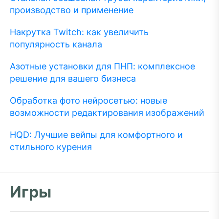
производство и применение
Накрутка Twitch: как увеличить
популярность канала
Азотные установки для ПНП: комплексное
решение для вашего бизнеса
Обработка фото нейросетью: новые
возможности редактирования изображений
HQD: Лучшие вейпы для комфортного и
стильного курения
Игры