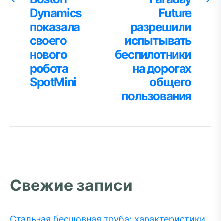
запись:
за
Dynamics
Future
по
показала
разрешили
записям
своего
испытывать
нового
беспилотники
робота
на дорогах
SpotMini
общего
пользования
Свежие записи
Стальная бесшовная труба: характеристики,