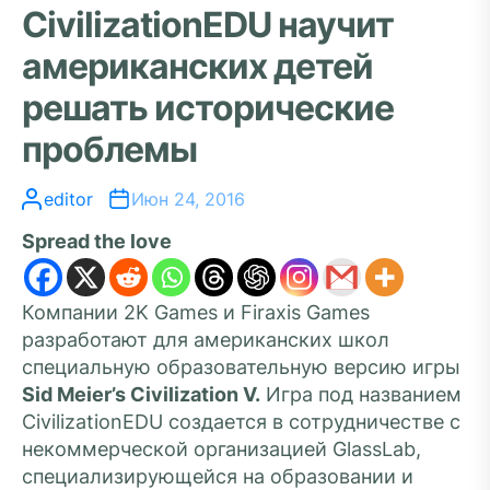
CivilizationEDU научит
американских детей
решать исторические
проблемы
editor
Июн 24, 2016
Spread the love
Компании 2K Games и Firaxis Games
разработают для американских школ
специальную образовательную версию игры
Sid Meier’s Civilization V.
Игра под названием
CivilizationEDU создается в сотрудничестве с
некоммерческой организацией GlassLab,
специализирующейся на образовании и