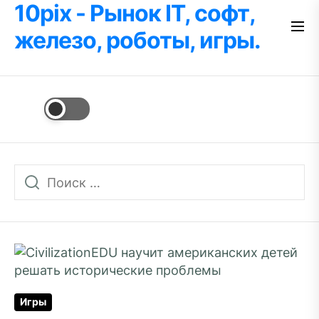
10pix - Рынок IT, софт,
Перейти
к
железо, роботы, игры.
содержимому
Игры