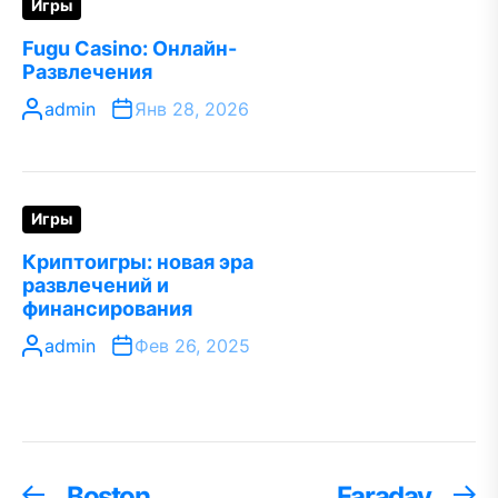
Игры
Fugu Сasino: Онлайн-
Развлечения
admin
Янв 28, 2026
Игры
Криптоигры: новая эра
развлечений и
финансирования
admin
Фев 26, 2025
Навигация
Boston
Faraday
Предыдущая
С