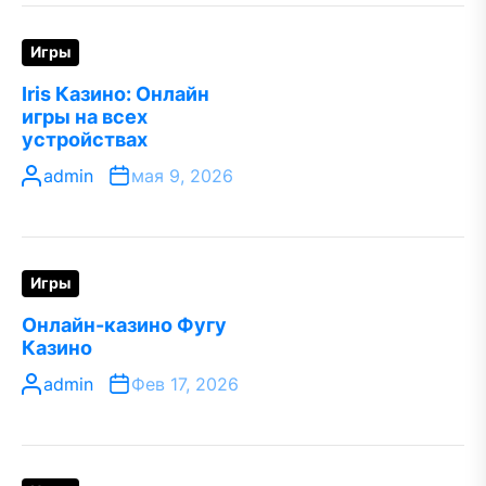
Игры
Iris Казино: Онлайн
игры на всех
устройствах
admin
мая 9, 2026
Игры
Онлайн-казино Фугу
Казино
admin
Фев 17, 2026