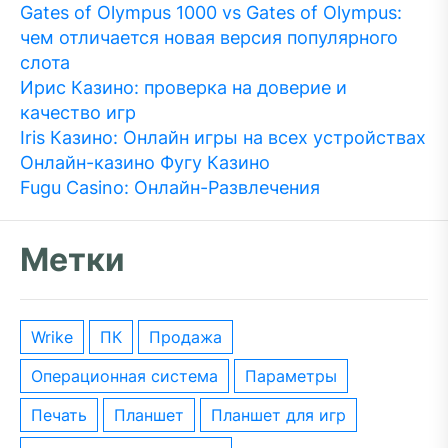
Gates of Olympus 1000 vs Gates of Olympus:
чем отличается новая версия популярного
слота
Ирис Казино: проверка на доверие и
качество игр
Iris Казино: Онлайн игры на всех устройствах
Онлайн-казино Фугу Казино
Fugu Сasino: Онлайн-Развлечения
Метки
wrike
ПК
Продажа
операционная система
параметры
печать
планшет
планшет для игр