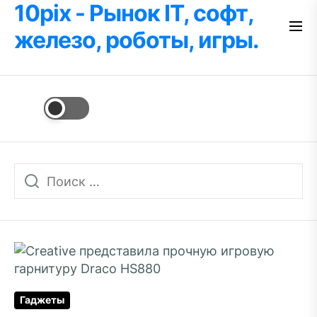
10pix - Рынок IT, софт,
Перейти
к
железо, роботы, игры.
содержимому
Гаджеты