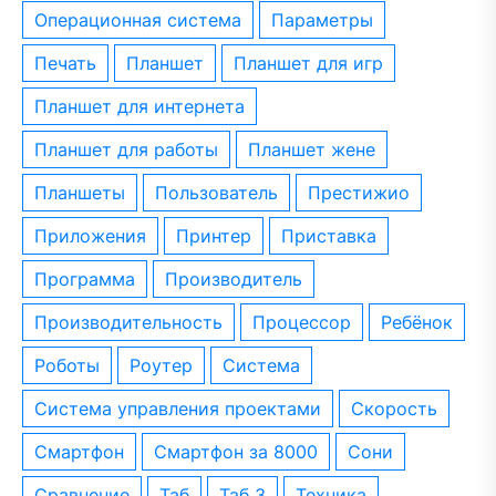
операционная система
параметры
печать
планшет
планшет для игр
планшет для интернета
планшет для работы
планшет жене
планшеты
пользователь
престижио
приложения
принтер
приставка
программа
производитель
производительность
процессор
ребёнок
роботы
роутер
система
система управления проектами
скорость
смартфон
смартфон за 8000
сони
сравнение
таб
таб 3
техника