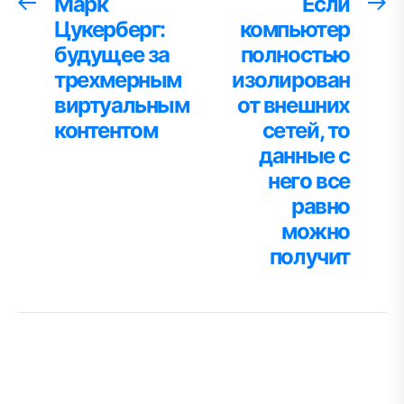
Навигация
Марк
Если
Предыдущая
С
запись:
за
Цукерберг:
компьютер
по
будущее за
полностью
записям
трехмерным
изолирован
виртуальным
от внешних
контентом
сетей, то
данные с
него все
равно
можно
получит