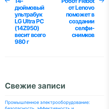
Навигация
14-
Робот Fiebot
Предыдущая
С
запись:
за
дюймовый
от Lenovo
по
ультрабук
поможет в
записям
LG Ultra PC
создании
(14Z950)
селфи-
весит всего
снимков
980 г
Свежие записи
Промышленное электрооборудование:
безопасность, эффективность и