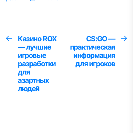
Навигация
Казино ROX
CS:GO —
Предыдущая
С
запись:
за
— лучшие
практическая
по
игровые
информация
записям
разработки
для игроков
для
азартных
людей