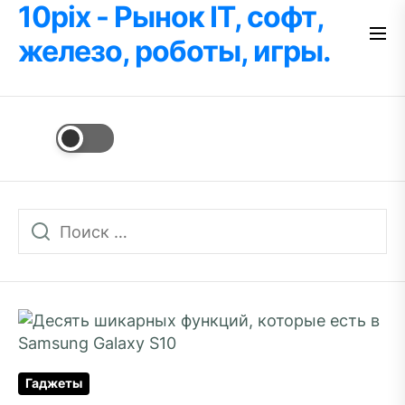
10pix - Рынок IT, софт,
Перейти
к
железо, роботы, игры.
содержимому
Гаджеты