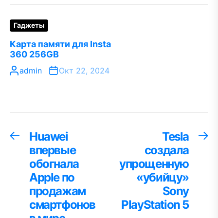
Гаджеты
Карта памяти для Insta
360 256GB
admin
Окт 22, 2024
Навигация
Huawei
Tesla
Предыдущая
С
запись:
за
впервые
создала
по
обогнала
упрощенную
записям
Apple по
«убийцу»
продажам
Sony
смартфонов
PlayStation 5