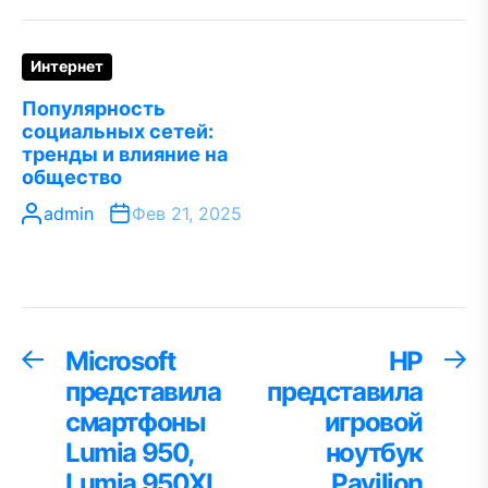
Интернет
Популярность
социальных сетей:
тренды и влияние на
общество
admin
Фев 21, 2025
Навигация
Microsoft
HP
Предыдущая
С
запись:
за
представила
представила
по
смартфоны
игровой
записям
Lumia 950,
ноутбук
Lumia 950XL
Pavilion