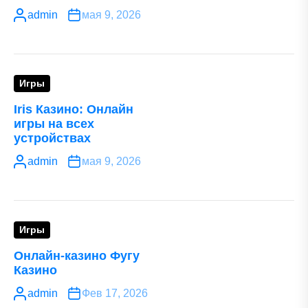
admin
мая 9, 2026
Игры
Iris Казино: Онлайн
игры на всех
устройствах
admin
мая 9, 2026
Игры
Онлайн-казино Фугу
Казино
admin
Фев 17, 2026