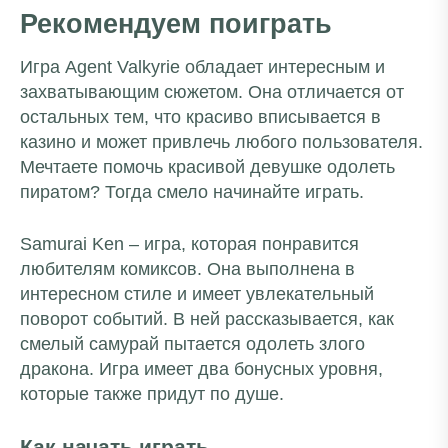
Рекомендуем поиграть
Игра Agent Valkyrie обладает интересным и
захватывающим сюжетом. Она отличается от
остальных тем, что красиво вписывается в
казино и может привлечь любого пользователя.
Мечтаете помочь красивой девушке одолеть
пиратом? Тогда смело начинайте играть.
Samurai Ken – игра, которая понравится
любителям комиксов. Она выполнена в
интересном стиле и имеет увлекательный
поворот событий. В ней рассказывается, как
смелый самурай пытается одолеть злого
дракона. Игра имеет два бонусных уровня,
которые также придут по душе.
Как начать играть