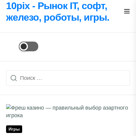
Перейти
10pix - Рынок IT, софт,
к
железо, роботы, игры.
содержимому
Игры