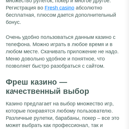
множество рулеток, покер и многое другое.
Регистрация во
Fresh casino
абсолютно
бесплатная, плюсом дается дополнительный
бонус.
Очень удобно пользоваться данным казино с
телефона. Можно играть в любое время и в
любом месте. Скачивать приложение не надо.
Меню довольно удобное и понятное, что
позволяет быстро разобраться с сайтом.
Фреш казино —
качественный выбор
Казино предлагает на выбор множество игр,
которые понравятся любому пользователю.
Различные рулетки, барабаны, покер – все это
может выбрать как профессионал, так и