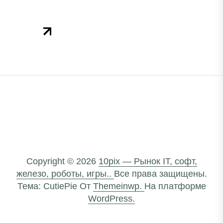
Copyright © 2026
10pix — Рынок IT, софт,
железо, роботы, игры..
Все права защищены.
Тема: CutiePie От
Themeinwp.
На платформе
WordPress.