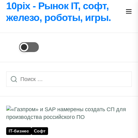
Перейти
10pix - Рынок IT, софт,
к
железо, роботы, игры.
содержимому
IT-бизнес
Софт