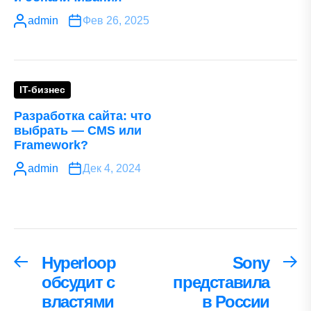
admin
Фев 26, 2025
IT-бизнес
Разработка сайта: что
выбрать — CMS или
Framework?
admin
Дек 4, 2024
Навигация
Hyperloop
Sony
Предыдущая
С
запись:
за
обсудит с
представила
по
властями
в России
записям