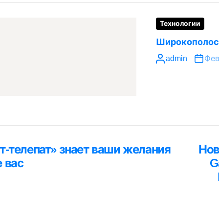
Технологии
Широкополосн
admin
Фев
ция
т-телепат» знает ваши желания
Нов
я
 вас
G
м