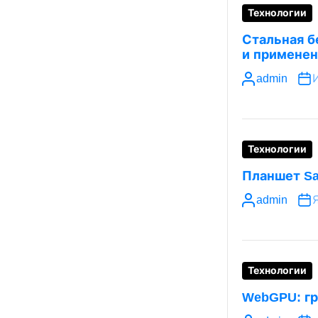
Технологии
Стальная б
и примене
admin
Технологии
Планшет Sa
admin
Я
Технологии
WebGPU: гр