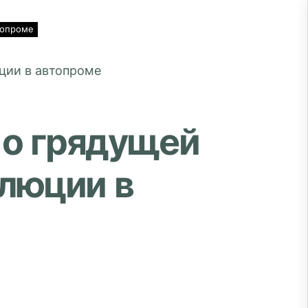
топроме
 о грядущей
люции в