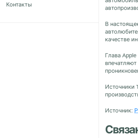
автомобиль
Контакты
автопроизв
В настоящее
автолюбител
качестве и
Глава Appl
впечатляют
проникновен
Источники T
производств
Источник:
Р
Связа