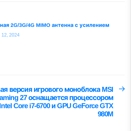
ая 2G/3G/4G MIMO антенна с усилением
 12, 2024
ая версия игрового моноблока MSI
С
за
aming 27 оснащается процессором
Intel Core i7-6700 и GPU GeForce GTX
980M