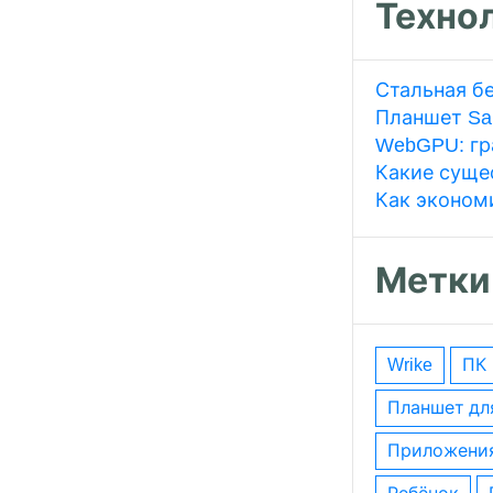
Техно
Стальная б
Планшет Sa
WebGPU: гр
Какие суще
Как эконом
Метки
wrike
ПК
планшет дл
приложени