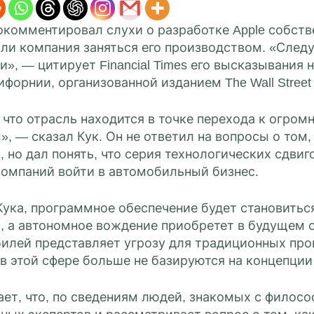
комментировал слухи о разработке Apple собств
 ли компания заняться его производством. «След
и», — цитирует Financial Times его высказывания
орнии, организованной изданием The Wall Street J
, что отрасль находится в точке перехода к огр
, — сказал Кук. Он не ответил на вопросы о том,
 но дал понять, что серия технологических сдви
компаний войти в автомобильный бизнес.
Кука, программное обеспечение будет становитьс
, а автономное вождение приобретет в будущем о
илей представляет угрозу для традиционных про
в этой сфере больше не базируются на концепции 
ет, что, по сведениям людей, знакомых с филосо