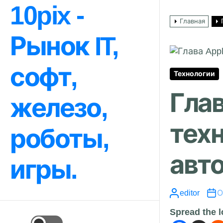
Перейти
10pix -
к
Главная
содержимому
Рынок IT,
софт,
Технологии
Глав
железо,
тех
роботы,
авт
игры.
editor
О
Spread the 