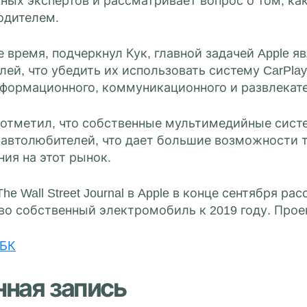
ных экспертов и рассматривает вопрос о том, ка
одителем.
 время, подчеркнул Кук, главной задачей Apple я
ей, что убедить их использовать систему CarPlay
нформационного, коммуникационного и развлекат
e отметил, что собственные мультимедийные сист
 автолюбителей, что дает большие возможности 
ия на этот рынок.
he Wall Street Journal в Apple в конце сентября р
о собственный электромобиль к 2019 году. Проек
БК
нная запись