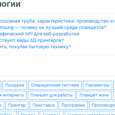
логии
есшовная труба: характеристики, производство и
msung — почему он лучший среди планшетов?
афический API для веб-разработки
ствуют виды 3Д-принтеров?
ить, покупая бытовую технику?
Продажа
операционная система
параметры
я интернета
планшет для работы
планшет жене
я
принтер
приставка
программа
производи