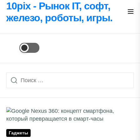
Перейти
10pix - Рынок IT, софт,
к
железо, роботы, игры.
содержимому
Гаджеты