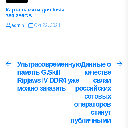
Карта памяти для Insta
360 256GB
admin
Окт 22, 2024
Навигация
Ультрасовременную
Данные о
Предыдущая
С
запись:
за
память G.Skill
качестве
по
Ripjaws IV DDR4 уже
связи
записям
можно заказать
российских
сотовых
операторов
станут
публичными