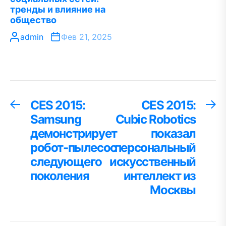
тренды и влияние на
общество
admin
Фев 21, 2025
Навигация
CES 2015:
CES 2015:
Предыдущая
С
запись:
за
Samsung
Cubic Robotics
по
демонстрирует
показал
записям
робот-пылесос
персональный
следующего
искусственный
поколения
интеллект из
Москвы