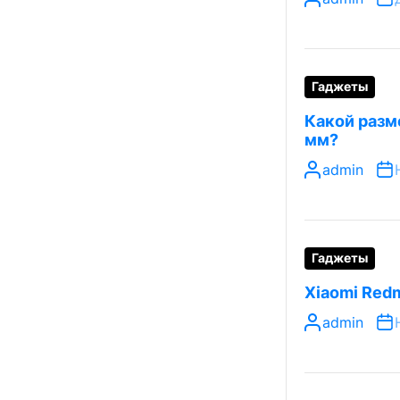
Гаджеты
Какой разме
мм?
admin
Гаджеты
Xiaomi Redm
admin