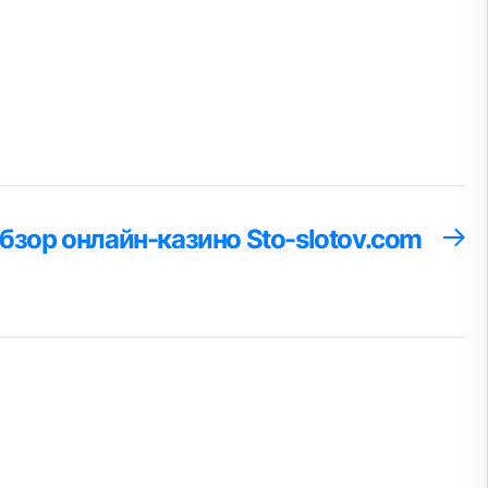
бзор онлайн-казино Sto-slotov.com
С
за