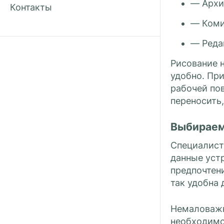
— Архи
Контакты
— Коми
— Реда
Рисование 
удобно. При
рабочей по
переносить,
Выбираем
Специалист
данные устр
предпочтен
так удобна 
Немаловажн
необходимо