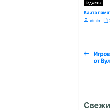
Гаджеты
Карта памя
admin
Навига
Игров
Предыдуща
запись:
от Ву
по
запися
Свежи