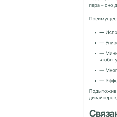
пера – оно 
Преимущест
— Испр
— Унив
— Мини
чтобы 
— Мног
— Эффе
Подытожива
дизайнеров,
Связа