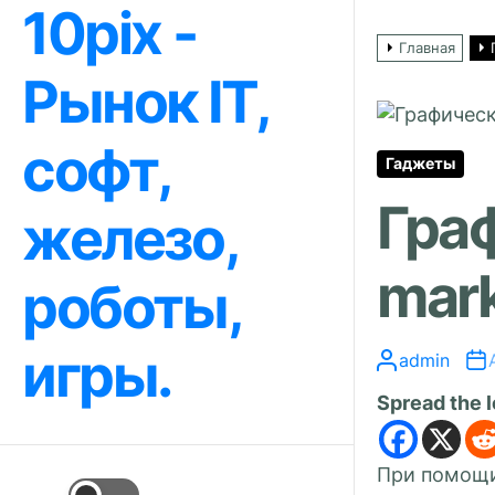
10pix -
Перейти
к
Главная
содержимому
Рынок IT,
софт,
Гаджеты
Граф
железо,
mark
роботы,
игры.
admin
Spread the 
При помощи