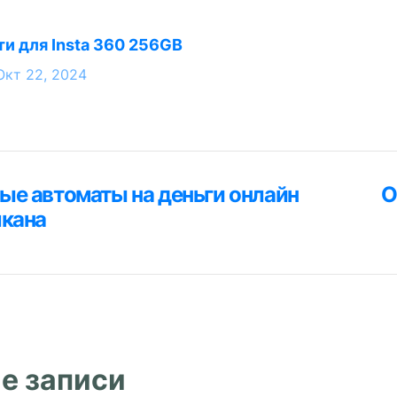
ти для Insta 360 256GB
Окт 22, 2024
ция
ые автоматы на деньги онлайн
О
я
лкана
м
е записи