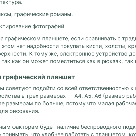
тектура.
ксы, графические романы.
ктирование фотографий.
на графическом планшете, если сравнивать с тра
 этом нет надобности покупать кисти, холсты, кр
верхности. К тому же, электронное устройство до
 так как он может поместиться как в рюкзак, так
 графический планшет
ы советуют подойти со всей ответственностью к 
ойства в трех размерах — А4, А5, А6 (размер ра
ие размерам по больше, потому что малая рабоча
для рисования.
ым факторам будет наличие беспроводного подклю
 понимать, что удобнее работать с планшетом, к