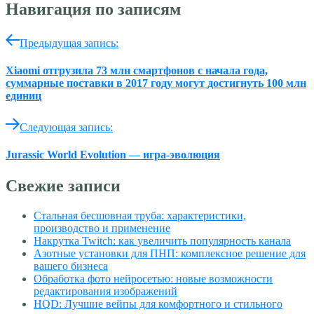
Навигация по записям
Предыдущая запись:
Xiaomi отгрузила 73 млн смартфонов с начала года,
суммарные поставки в 2017 году могут достигнуть 100 млн
единиц
Следующая запись:
Jurassic World Evolution — игра-эволюция
Свежие записи
Стальная бесшовная труба: характеристики,
производство и применение
Накрутка Twitch: как увеличить популярность канала
Азотные установки для ПНП: комплексное решение для
вашего бизнеса
Обработка фото нейросетью: новые возможности
редактирования изображений
HQD: Лучшие вейпы для комфортного и стильного