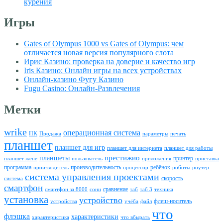
курения
Игры
Gates of Olympus 1000 vs Gates of Olympus: чем
отличается новая версия популярного слота
Ирис Казино: проверка на доверие и качество игр
Iris Казино: Онлайн игры на всех устройствах
Онлайн-казино Фугу Казино
Fugu Сasino: Онлайн-Развлечения
Метки
wrike
операционная система
ПК
Продажа
параметры
печать
планшет
планшет для игр
планшет для интернета
планшет для работы
престижио
планшеты
принтер
планшет жене
пользователь
приложения
приставка
программа
производительность
ребёнок
производитель
процессор
роботы
роутер
система управления проектами
скорость
система
смартфон
сравнение
смартфон за 8000
сони
таб
таб 3
техника
установка
устройство
флеш-носитель
устройства
учёба
файл
что
флэшка
характеристики
характеристика
что вбырать