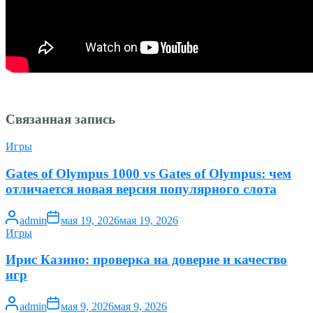
Связанная запись
Игры
Gates of Olympus 1000 vs Gates of Olympus: чем
отличается новая версия популярного слота
admin
мая 19, 2026
мая 19, 2026
Игры
Ирис Казино: проверка на доверие и качество
игр
admin
мая 9, 2026
мая 9, 2026