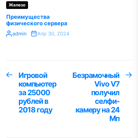
Железо
Преимущества
физического сервера
admin
Апр 30, 2024
Навигация
Игровой
Безрамочный
Предыдущая
С
запись:
за
компьютер
Vivo V7
по
за 25000
получил
записям
рублей в
селфи-
2018 году
камеру на 24
Мп