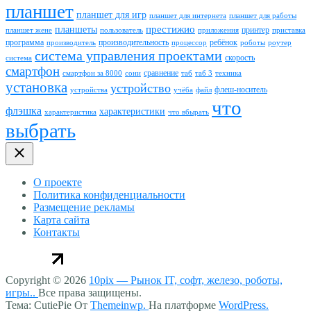
планшет
планшет для игр
планшет для интернета
планшет для работы
престижио
планшеты
принтер
планшет жене
пользователь
приложения
приставка
программа
производительность
ребёнок
производитель
процессор
роботы
роутер
система управления проектами
скорость
система
смартфон
сравнение
смартфон за 8000
сони
таб
таб 3
техника
установка
устройство
флеш-носитель
устройства
учёба
файл
что
флэшка
характеристики
характеристика
что вбырать
выбрать
О проекте
Политика конфиденциальности
Размещение рекламы
Карта сайта
Контакты
Copyright © 2026
10pix — Рынок IT, софт, железо, роботы,
игры..
Все права защищены.
Тема: CutiePie От
Themeinwp.
На платформе
WordPress.