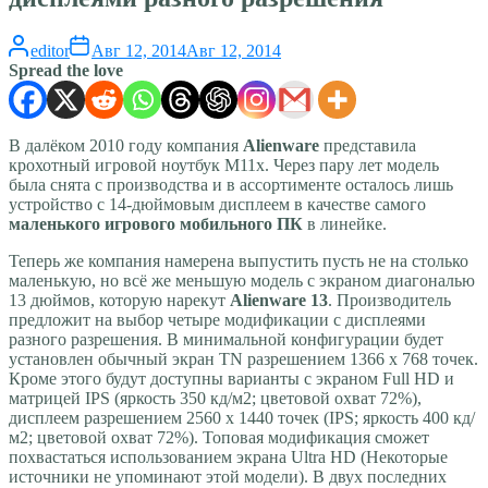
editor
Авг 12, 2014
Авг 12, 2014
Spread the love
В далёком 2010 году компания
Alienware
представила
крохотный игровой ноутбук M11x. Через пару лет модель
была снята с производства и в ассортименте осталось лишь
устройство с 14-дюймовым дисплеем в качестве самого
маленького игрового мобильного ПК
в линейке.
Теперь же компания намерена выпустить пусть не на столько
маленькую, но всё же меньшую модель с экраном диагональю
13 дюймов, которую нарекут
Alienware 13
. Производитель
предложит на выбор четыре модификации с дисплеями
разного разрешения. В минимальной конфигурации будет
установлен обычный экран TN разрешением 1366 х 768 точек.
Кроме этого будут доступны варианты с экраном Full HD и
матрицей IPS (яркость 350 кд/м2; цветовой охват 72%),
дисплеем разрешением 2560 х 1440 точек (IPS; яркость 400 кд/
м2; цветовой охват 72%). Топовая модификация сможет
похвастаться использованием экрана Ultra HD (Некоторые
источники не упоминают этой модели). В двух последних