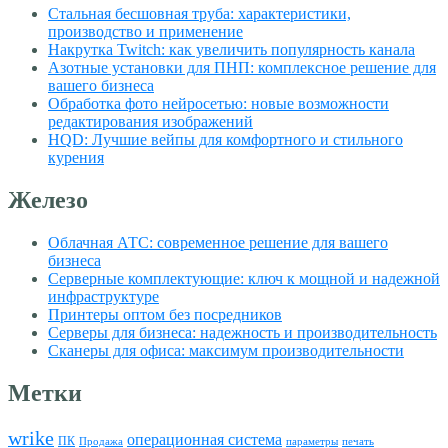
Стальная бесшовная труба: характеристики,
производство и применение
Накрутка Twitch: как увеличить популярность канала
Азотные установки для ПНП: комплексное решение для
вашего бизнеса
Обработка фото нейросетью: новые возможности
редактирования изображений
HQD: Лучшие вейпы для комфортного и стильного
курения
Железо
Облачная АТС: современное решение для вашего
бизнеса
Серверные комплектующие: ключ к мощной и надежной
инфраструктуре
Принтеры оптом без посредников
Серверы для бизнеса: надежность и производительность
Сканеры для офиса: максимум производительности
Метки
wrike
операционная система
ПК
Продажа
параметры
печать