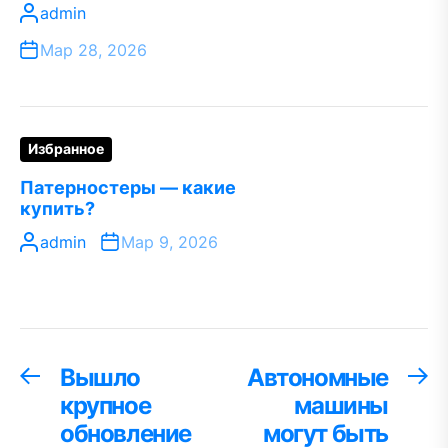
admin
Мар 28, 2026
Избранное
Патерностеры — какие
купить?
admin
Мар 9, 2026
Навигация
Вышло
Автономные
Предыдущая
С
запись:
за
крупное
машины
по
обновление
могут быть
записям