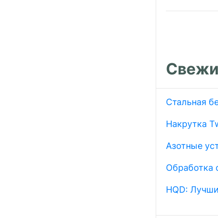
Свежи
Стальная б
Накрутка Tw
Азотные ус
Обработка 
HQD: Лучши