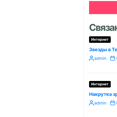
Связа
Интернет
Звезды в T
admin
Интернет
Накрутка з
admin