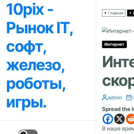
10pix -
Перейти
к
Главная
содержимому
Рынок IT,
софт,
Интернет
Инт
железо,
ско
роботы,
игры.
admin
Spread the 
В наше вре