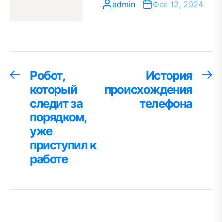
admin
Фев 12, 2024
Навигация
Робот,
История
Предыдущая
С
запись:
за
который
происхождения
по
следит за
телефона
записям
порядком,
уже
приступил к
работе