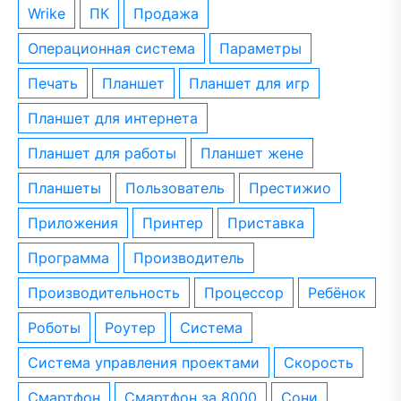
wrike
ПК
Продажа
операционная система
параметры
печать
планшет
планшет для игр
планшет для интернета
планшет для работы
планшет жене
планшеты
пользователь
престижио
приложения
принтер
приставка
программа
производитель
производительность
процессор
ребёнок
роботы
роутер
система
система управления проектами
скорость
смартфон
смартфон за 8000
сони