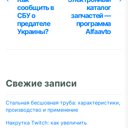
запись:
за
сообщить в
каталог
по
СБУ о
запчастей —
записям
предателе
программа
Украины?
Alfaavto
Свежие записи
Стальная бесшовная труба: характеристики,
производство и применение
Накрутка Twitch: как увеличить