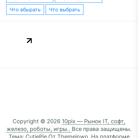
что вбырать
что выбрать
Copyright © 2026
10pix — Рынок IT, софт,
железо, роботы, игры..
Все права защищены.
Тема: CutiePie От
Themeinwp.
На платформе