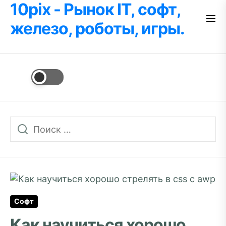
10pix - Рынок IT, софт,
Перейти
к
железо, роботы, игры.
содержимому
Софт
Как научиться хорошо