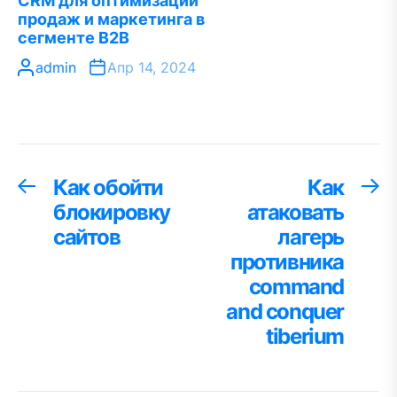
CRM для оптимизации
продаж и маркетинга в
сегменте B2B
admin
Апр 14, 2024
Навигация
Как обойти
Как
Предыдущая
С
запись:
за
блокировку
атаковать
по
сайтов
лагерь
записям
противника
command
and conquer
tiberium