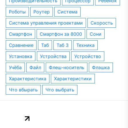
производительность
процессор
ребёнок
роботы
роутер
система
система управления проектами
скорость
смартфон
смартфон за 8000
сони
сравнение
таб
таб 3
техника
установка
устройства
устройство
учёба
файл
флеш-носитель
флэшка
характеристика
характеристики
что вбырать
что выбрать