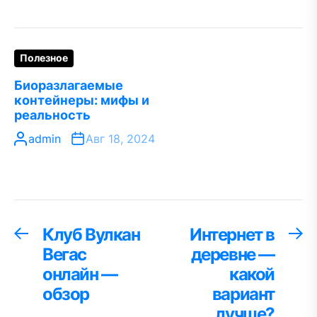
Полезное
Биоразлагаемые
контейнеры: мифы и
реальность
admin
Авг 18, 2024
Навигация
Клуб Вулкан
Интернет в
Предыдущая
С
запись:
за
Вегас
деревне —
по
онлайн —
какой
записям
обзор
вариант
лучше?