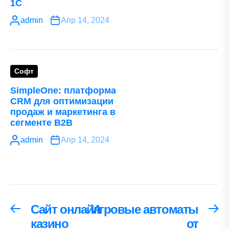
1С
admin
Апр 14, 2024
Софт
SimpleOne: платформа
CRM для оптимизации
продаж и маркетинга в
сегменте B2B
admin
Апр 14, 2024
Навигация
Сайт онлайн
Игровые автоматы
Предыдущая
С
запись:
за
казино
от
по