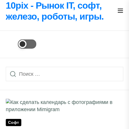
Перейти
10pix - Рынок IT, софт,
к
железо, роботы, игры.
содержимому
Софт