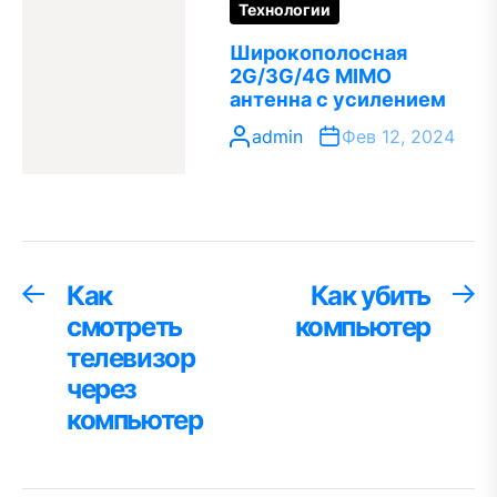
Технологии
Широкополосная
2G/3G/4G MIMO
антенна с усилением
admin
Фев 12, 2024
Навигация
Как
Как убить
Предыдущая
С
запись:
за
смотреть
компьютер
по
телевизор
записям
через
компьютер