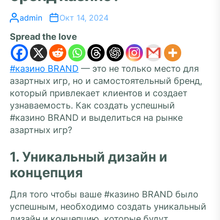
admin
Окт 14, 2024
Spread the love
#казино BRAND
— это не только место для
азартных игр, но и самостоятельный бренд,
который привлекает клиентов и создает
узнаваемость. Как создать успешный
#казино BRAND и выделиться на рынке
азартных игр?
1. Уникальный дизайн и
концепция
Для того чтобы ваше #казино BRAND было
успешным, необходимо создать уникальный
дизайн и концепцию, которые будут