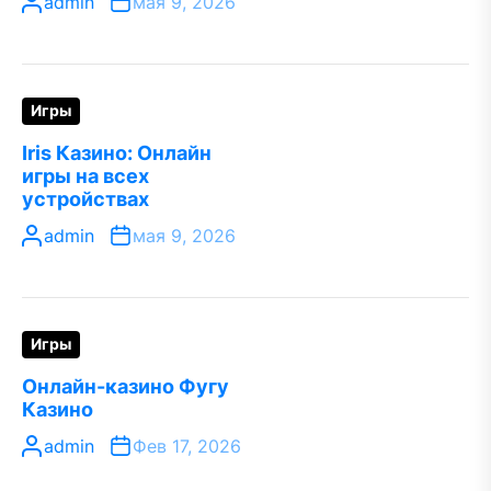
admin
мая 9, 2026
Игры
Iris Казино: Онлайн
игры на всех
устройствах
admin
мая 9, 2026
Игры
Онлайн-казино Фугу
Казино
admin
Фев 17, 2026