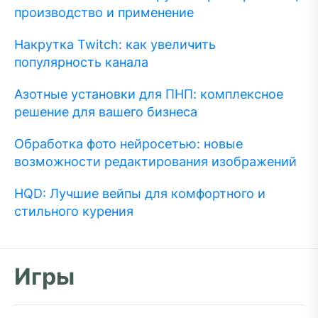
производство и применение
Накрутка Twitch: как увеличить
популярность канала
Азотные установки для ПНП: комплексное
решение для вашего бизнеса
Обработка фото нейросетью: новые
возможности редактирования изображений
HQD: Лучшие вейпы для комфортного и
стильного курения
Игры