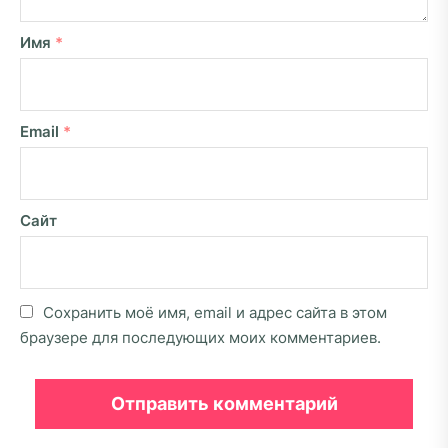
Имя
*
Email
*
Сайт
Сохранить моё имя, email и адрес сайта в этом
браузере для последующих моих комментариев.