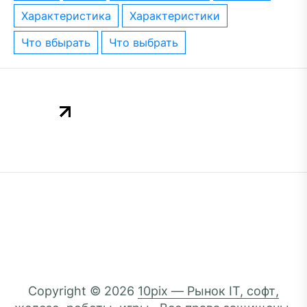
характеристика
характеристики
что вбырать
что выбрать
Copyright © 2026
10pix — Рынок IT, софт,