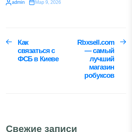
admin
Мар 9, 2026
Навигация
Как
Rbxsell.com
Предыдущая
С
запись:
за
связаться с
— самый
по
ФСБ в Киеве
лучший
записям
магазин
робуксов
Свежие записи