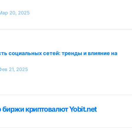
Мар 20, 2025
ть социальных сетей: тренды и влияние на
Фев 21, 2025
ция
 биржи криптовалют Yobit.net
я
м