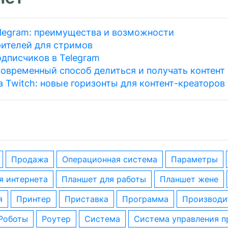
elegram: преимущества и возможности
рителей для стримов
одписчиков в Telegram
современный способ делиться и получать контент
 Twitch: новые горизонты для контент-креаторов
Продажа
операционная система
параметры
ля интернета
планшет для работы
планшет жене
я
принтер
приставка
программа
производи
роботы
роутер
система
система управления 