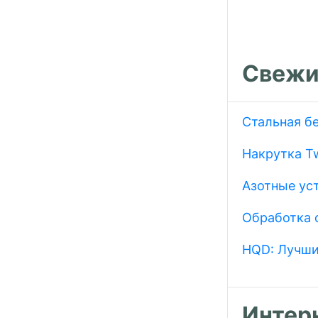
Свежи
Стальная б
Накрутка Tw
Азотные ус
Обработка 
HQD: Лучши
Интер