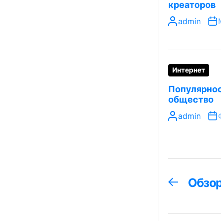
креаторов
admin
Интернет
Популярнос
общество
admin
Навига
Обзор
Предыдуща
запись:
по
запися