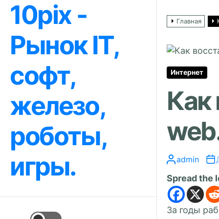
10pix -
Перейти
к
Главная
содержимому
Рынок IT,
софт,
Интернет
Как 
железо,
web.
роботы,
игры.
admin
Spread the 
За годы ра