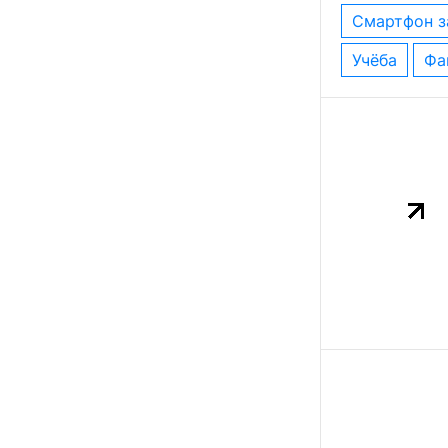
смартфон 
учёба
ф