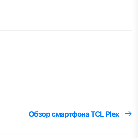
Обзор смартфона TCL Plex
С
за