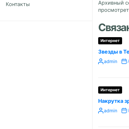
Архивный се
Контакты
просмотрет
Связа
Интернет
Звезды в T
admin
Интернет
Накрутка з
admin