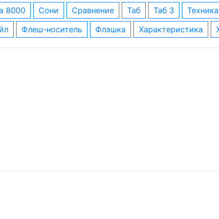
за 8000
сони
сравнение
таб
таб 3
техника
айл
флеш-носитель
флэшка
характеристика