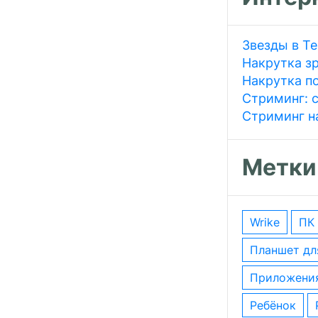
Звезды в T
Накрутка з
Накрутка п
Стриминг: 
Стриминг на
Метки
wrike
ПК
планшет д
приложени
ребёнок