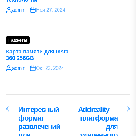
admin
Ноя 27, 2024
Гаджеты
Карта памяти для Insta
360 256GB
admin
Окт 22, 2024
Навигация
Интересный
Addreality —
Предыдущая
С
запись:
за
формат
платформа
по
развлечений
для
записям
для
удаленного