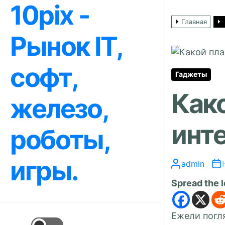
10pix -
Перейти
к
Главная
содержимому
Рынок IT,
софт,
Гаджеты
Како
железо,
инт
роботы,
игры.
admin
Spread the 
Ежели погл