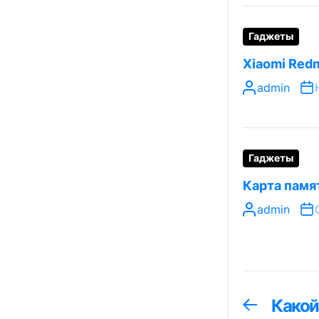
Гаджеты
Xiaomi Redm
admin
Гаджеты
Карта памя
admin
Навига
Какой
Предыдуща