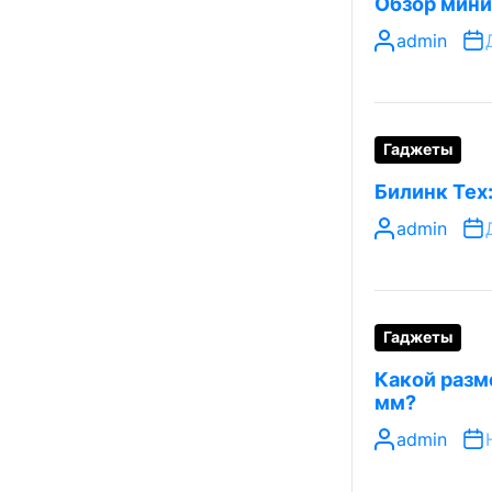
Обзор мини
admin
Гаджеты
Билинк Тех
admin
Гаджеты
Какой разме
мм?
admin