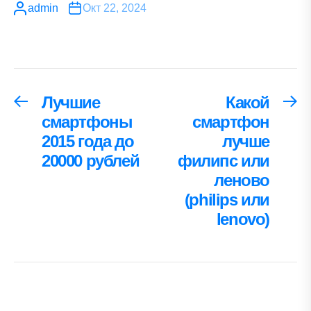
admin
Окт 22, 2024
Навигация
Лучшие
Какой
Предыдущая
С
запись:
за
смартфоны
смартфон
по
2015 года до
лучше
записям
20000 рублей
филипс или
леново
(philips или
lenovo)