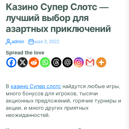
Казино Супер Слотс —
лучший выбор для
азартных приключений
admin
мая 3, 2022
Spread the love
В
казино Супер слотс
найдутся любые игры,
много бонусов для игроков, тысячи
акционных предложений, горячие турниры и
акции, и много других приятных
неожиданностей.