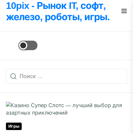
Перейти
10pix - Рынок IT, софт,
к
железо, роботы, игры.
содержимому
Игры