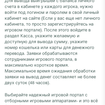
Для вывода выигрышей с баланса личного
счета в кабинете у каждого игрока, нужно
войти под логином и паролем в свой личный
кабинет на сайте (Если у вас еще нет личного
кабинета, то просто зарегистрируйтесь на
игровом портале). После этого войдите в
раздел Касса, укажите желаемую и
доступную для вывода сумму, укажите
номер кошелька или карты для денежного
перевода. Заявки обрабатываются
сотрудниками игрового портала, в
максимально короткое время.
Максимальное время ожидания обработки
заявки на вывод денег составляет не более
двух суток (48 часов).
Выбирайте надежный игровой портал с
отборными игровыми аппаратами- и это всё