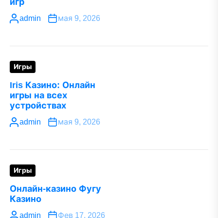
игр
admin
мая 9, 2026
Игры
Iris Казино: Онлайн
игры на всех
устройствах
admin
мая 9, 2026
Игры
Онлайн-казино Фугу
Казино
admin
Фев 17, 2026