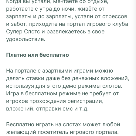
Когда вы устали, мечтаете об отдыхе,
работаете с утра до ночи, живёте от
зарплаты и до зарплаты, устали от стрессов
и забот, приходите на портал игрового клуба
Супер Слотс и развлекаетесь в свое
удовольствие.
Платно или бесплатно
На портале с азартными играми можно
делать ставки даже без денежных вложений,
используя для этого демо режимы слотов.
Игра в бесплатном режиме не требует от
игроков прохождения регистрации,
вложений, отправки смс и т.д.
Бесплатно играть на слотах может любой
желающий посетитель игрового портала.