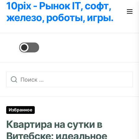
10pix - Рынок IT, софт,
Перейти
к
железо, роботы, игры.
содержимому
Избранное
Квартира на сутки в
Витебске: идеальное