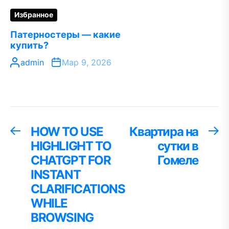
Избранное
Патерностеры — какие
купить?
admin
Мар 9, 2026
Навигация
HOW TO USE
Квартира на
Предыдущая
С
запись:
за
HIGHLIGHT TO
сутки в
по
CHATGPT FOR
Гомеле
записям
INSTANT
CLARIFICATIONS
WHILE
BROWSING