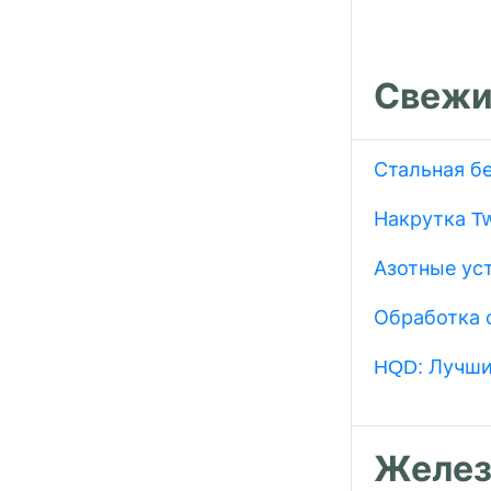
Свежи
Стальная б
Накрутка Tw
Азотные ус
Обработка 
HQD: Лучши
Желез