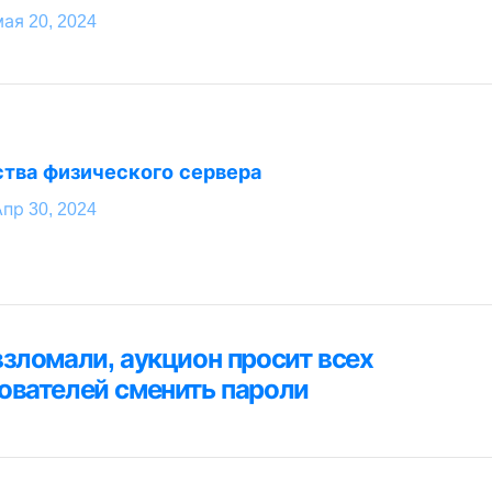
ая 20, 2024
тва физического сервера
пр 30, 2024
ция
взломали, аукцион просит всех
я
ователей сменить пароли
м