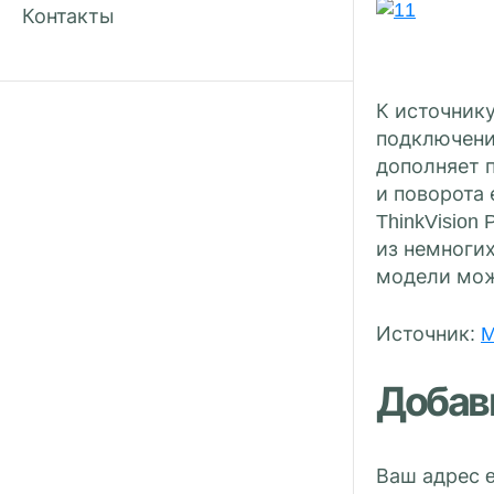
Контакты
К источнику
подключени
дополняет 
и поворота 
ThinkVision
из немноги
модели можн
Источник:
M
Добав
Ваш адрес e