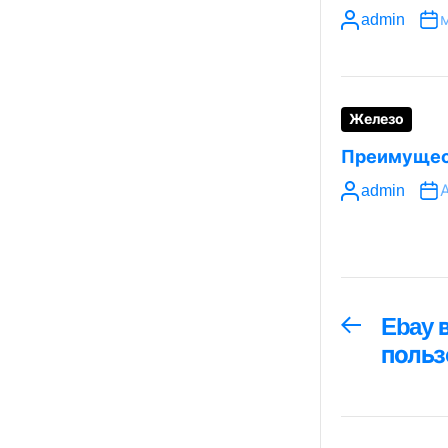
admin
м
Железо
Преимущес
admin
А
Навига
Ebay 
Предыдуща
запись:
польз
по
запися