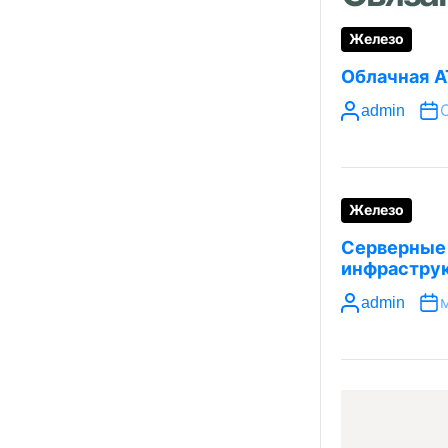
Железо
Облачная А
admin
С
Железо
Серверные
инфрастру
admin
м