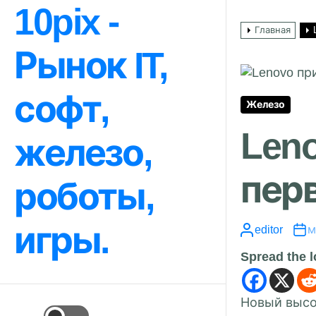
Перейти
10pix -
к
Главная
содержимому
Рынок IT,
софт,
Железо
Leno
железо,
пер
роботы,
игры.
editor
м
Spread the 
Новый высо