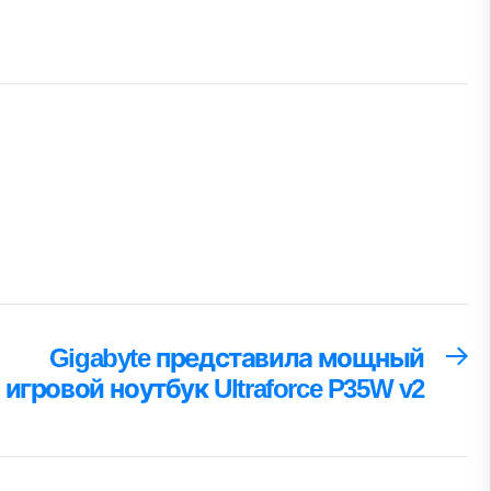
Gigabyte представила мощный
С
за
игровой ноутбук Ultraforce P35W v2