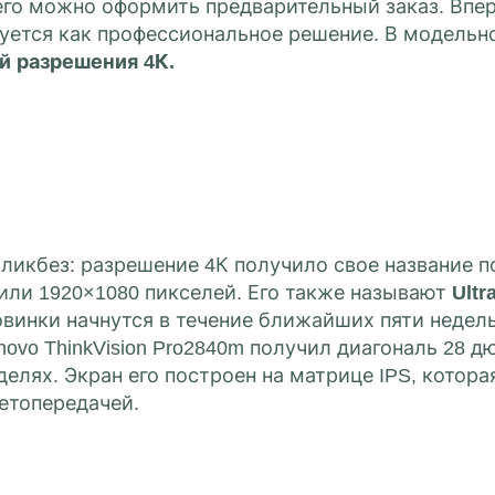
его можно оформить предварительный заказ. Вперв
уется как профессиональное решение. В модельн
 разрешения 4К.
икбез: разрешение 4К получило свое название по
 или 1920×1080 пикселей. Его также называют
Ultr
винки начнутся в течение ближайших пяти недель
ovo ThinkVision Pro2840m получил диагональ 28 
елях. Экран его построен на матрице IPS, котор
етопередачей.