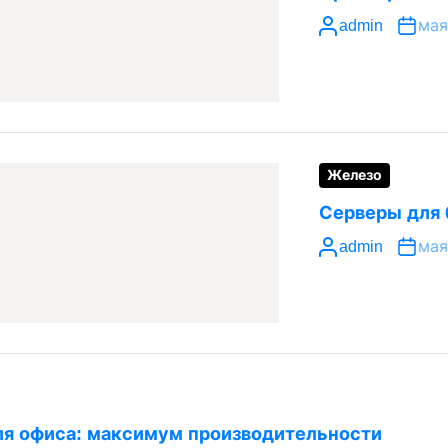
admin
мая
Железо
Серверы для 
admin
мая
я офиса: максимум производительности