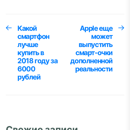
Навигация
Какой
Apple еще
Предыдущая
С
запись:
за
смартфон
может
по
лучше
выпустить
записям
купить в
смарт-очки
2018 году за
дополненной
6000
реальности
рублей
Свежие записи