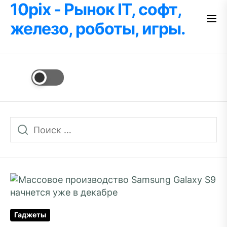
10pix - Рынок IT, софт,
Перейти
к
железо, роботы, игры.
содержимому
Гаджеты