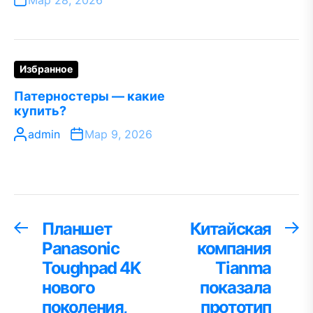
Мар 28, 2026
Избранное
Патерностеры — какие
купить?
admin
Мар 9, 2026
Навигация
Планшет
Китайская
Предыдущая
С
запись:
за
Panasonic
компания
по
Toughpad 4K
Tianma
записям
нового
показала
поколения,
прототип