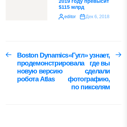
2019 году превысит
$115 млрд
editor
Дек 6, 2018
Навигация
Boston Dynamics
«Гугл» узнает,
Предыдущая
С
запись:
за
продемонстрировала
где вы
по
новую версию
сделали
записям
робота Atlas
фотографию,
по пикселям