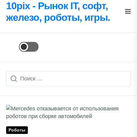
Перейти
10pix - Рынок IT, софт,
к
железо, роботы, игры.
содержимому
Роботы