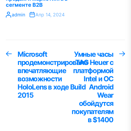
сегменте B2B
admin
Апр 14, 2024
Навигация
Microsoft
Умные часы
Предыдущая
С
запись:
за
продемонстрировала
TAG Heuer с
по
впечатляющие
платформой
записям
возможности
Intel и ОС
HoloLens в ходе Build
Android
2015
Wear
обойдутся
покупателям
в $1400