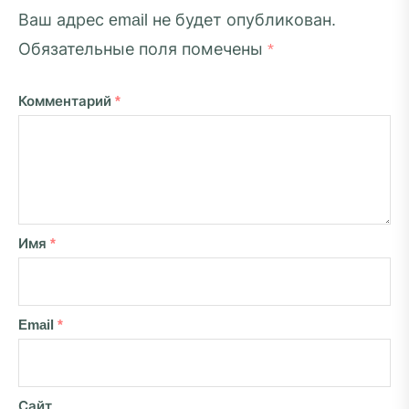
Ваш адрес email не будет опубликован.
Обязательные поля помечены
*
Комментарий
*
Имя
*
Email
*
Сайт