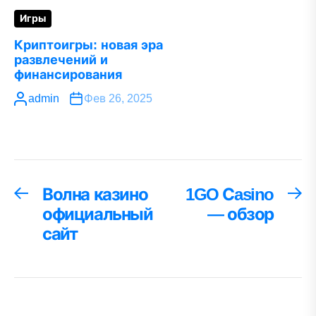
Игры
Криптоигры: новая эра
развлечений и
финансирования
admin
Фев 26, 2025
Навигация
Волна казино
1GO Сasino
Предыдущая
С
запись:
за
официальный
— обзор
по
сайт
записям