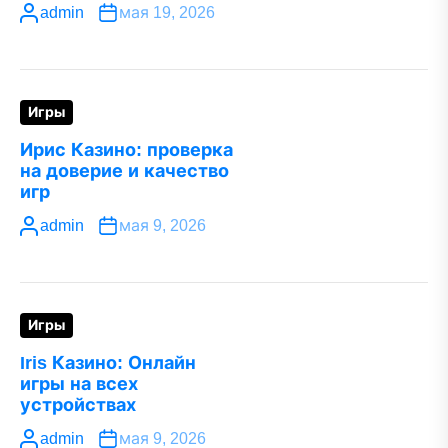
admin
мая 19, 2026
Игры
Ирис Казино: проверка
на доверие и качество
игр
admin
мая 9, 2026
Игры
Iris Казино: Онлайн
игры на всех
устройствах
admin
мая 9, 2026