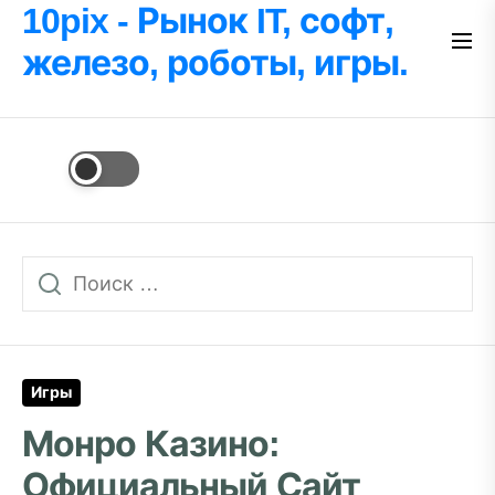
Перейти
10pix - Рынок IT, софт,
к
железо, роботы, игры.
содержимому
Игры
Монро Казино:
Официальный Сайт